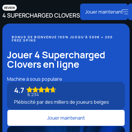
Jouer maintenant
BONUS DE BIENVENUE 100% JUSQU'À 500€ + 200
FREE SPINS
Jouer 4 Supercharged
Clovers en ligne
Machine à sous populaire
4.7
8,234
Plébiscité par des milliers de joueurs belges
Jouer maintenant