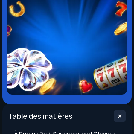
Table des matières
À Propos De 4 Supercharged Clovers