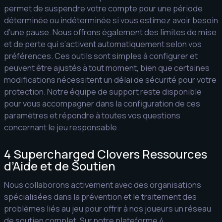
permet de suspendre votre compte pour une période
déterminée ou indéterminée si vous estimez avoir besoin
d’une pause. Nous offrons également des limites de mise
et de perte qui s’activent automatiquement selon vos
préférences. Ces outils sont simples à configurer et
peuvent être ajustés à tout moment, bien que certaines
modifications nécessitent un délai de sécurité pour votre
protection. Notre équipe de support reste disponible
pour vous accompagner dans la configuration de ces
paramètres et répondre à toutes vos questions
concernant le jeu responsable.
4 Supercharged Clovers Ressources
d’Aide et de Soutien
Nous collaborons activement avec des organisations
spécialisées dans la prévention et le traitement des
problèmes liés au jeu pour offrir à nos joueurs un réseau
de soutien complet. Sur notre plateforme 4