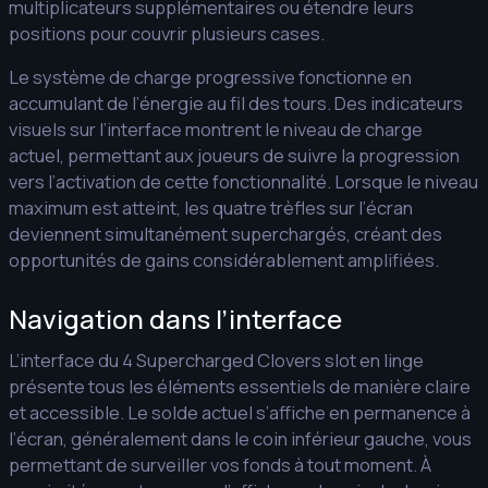
multiplicateurs supplémentaires ou étendre leurs
positions pour couvrir plusieurs cases.
Le système de charge progressive fonctionne en
accumulant de l’énergie au fil des tours. Des indicateurs
visuels sur l’interface montrent le niveau de charge
actuel, permettant aux joueurs de suivre la progression
vers l’activation de cette fonctionnalité. Lorsque le niveau
maximum est atteint, les quatre trèfles sur l’écran
deviennent simultanément superchargés, créant des
opportunités de gains considérablement amplifiées.
Navigation dans l’interface
L’interface du 4 Supercharged Clovers slot en linge
présente tous les éléments essentiels de manière claire
et accessible. Le solde actuel s’affiche en permanence à
l’écran, généralement dans le coin inférieur gauche, vous
permettant de surveiller vos fonds à tout moment. À