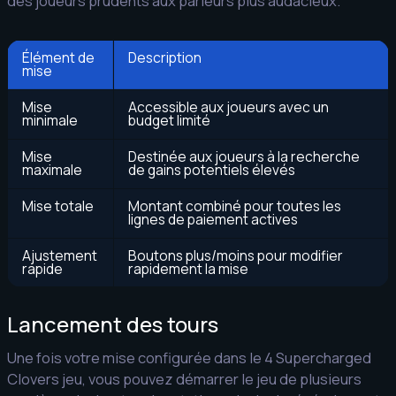
des joueurs prudents aux parieurs plus audacieux.
Élément de
Description
mise
Mise
Accessible aux joueurs avec un
minimale
budget limité
Mise
Destinée aux joueurs à la recherche
maximale
de gains potentiels élevés
Mise totale
Montant combiné pour toutes les
lignes de paiement actives
Ajustement
Boutons plus/moins pour modifier
rapide
rapidement la mise
Lancement des tours
Une fois votre mise configurée dans le 4 Supercharged
Clovers jeu, vous pouvez démarrer le jeu de plusieurs