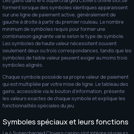
Les gains dans le 4 Supercharged Clovers online slot se
forment lorsque des symboles identiques apparaissent
sur une ligne de paiement active, généralement de
gauche à droite à partir du premier rouleau. Le nombre
minimum de symboles requis pour former une
combinaison gagnante varie selon le type de symbole.
Les symboles de haute valeur nécessitent souvent
seulement deux ou trois correspondances, tandis que les
symboles de faible valeur peuvent exiger au moins trois
symboles alignés.
Chaque symbole possède sa propre valeur de paiement
qui est multipliée par votre mise de ligne. Le tableau des
gains, accessible via le bouton d’information, présente
les valeurs exactes de chaque symbole et explique les
fonctionnalités spéciales du jeu.
Symboles spéciaux et leurs fonctions
Le 4 Supercharged Clovers casino slot intègre plusieurs