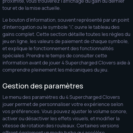
proximité, vous trouverez l’affichage du gain du dernier
tour et de la mise actuelle.
Le bouton d’information, souvent représenté par un point
d’interrogation ou le symbole “i”, ouvre le tableau des
gains complet. Cette section détaille toutes les règles du
jeu en ligne, les valeurs de paiement de chaque symbole,
et explique le fonctionnement des fonctionnalités
spéciales. Prendre le temps de consulter cette
information avant de jouer 4 Supercharged Clovers aide à
comprendre pleinement les mécaniques du jeu.
Gestion des paramètres
Le menu des paramètres du 4 Supercharged Clovers
jouer permet de personnaliser votre expérience selon
vos préférences. Vous pouvez ajuster le volume sonore,
activer ou désactiver les effets visuels, et modifier la
vitesse de rotation des rouleaux. Certaines versions
offrent également un mode turbo qui accélère