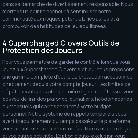
dans sa démarche de divertissement responsable. Nous
mettons un point d’honneur à sensibiliser notre
communauté aux risques potentiels liés au jeu et à
promouvoir des habitudes de jeu équilibrées.
4 Supercharged Clovers Outils de
Protection des Joueurs
Pour vous permettre de garder le contrôle lorsque vous
jouez à 4 Supercharged Clovers slot jeu, nous proposons
une gamme complète d’outils de protection accessibles
directement depuis votre compte joueur. Les limites de
dépôt constituent votre première ligne de défense : vous
pouvez définir des plafonds journaliers, hebdomadaires
ou mensuels qui correspondent à votre budget
personnel. Notre système de rappels temporels vous
avertit régulièrement du temps passé sur la plateforme,
vous aidant ainsi à maintenir un équilibre sain entre le jeu
et vos autres activités. L’option d’auto-exclusion vous