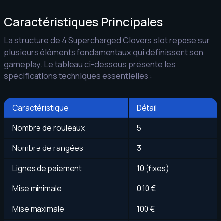
Caractéristiques Principales
La structure de 4 Supercharged Clovers slot repose sur
plusieurs éléments fondamentaux qui définissent son
gameplay. Le tableau ci-dessous présente les
spécifications techniques essentielles :
Caractéristique
Détail
Nombre de rouleaux
5
Nombre de rangées
3
Lignes de paiement
10 (fixes)
Mise minimale
0,10 €
Mise maximale
100 €