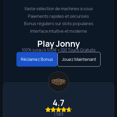
Vaste sélection de machines à sous
Paiements rapides et sécurisés
Bonus réguliers sur slots populaires
Interface intuitive et moderne
Play Jonny
100% jusqu'à 500€ + 100 Tours Gratuits
Réclamez Bonus
Jouez Maintenant
4.7
1,583