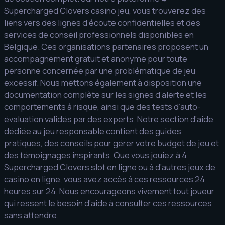
Supercharged Clovers casino jeu, vous trouverez des
liens vers des lignes d’écoute confidentielles et des
services de conseil professionnels disponibles en
Belgique. Ces organisations partenaires proposent un
accompagnement gratuit et anonyme pour toute
personne concernée par une problématique de jeu
excessif. Nous mettons également à disposition une
documentation complète sur les signes d’alerte et les
comportements à risque, ainsi que des tests d’auto-
évaluation validés par des experts. Notre section d’aide
dédiée au jeu responsable contient des guides
pratiques, des conseils pour gérer votre budget de jeu et
des témoignages inspirants. Que vous jouiez à 4
Supercharged Clovers slot en ligne ou à d’autres jeux de
casino en ligne, vous avez accès à ces ressources 24
heures sur 24. Nous encourageons vivement tout joueur
qui ressent le besoin d’aide à consulter ces ressources
sans attendre.