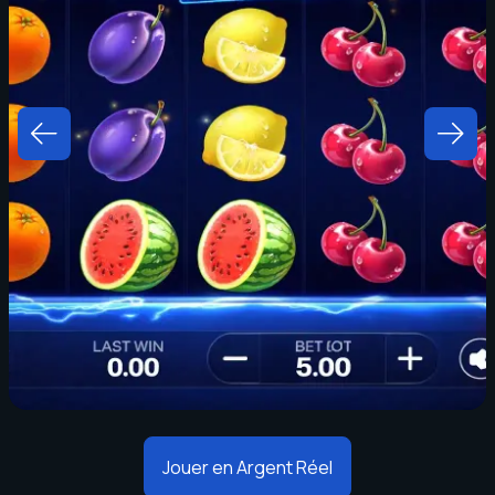
Jouer en Argent Réel