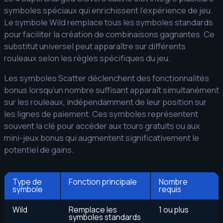
symboles spéciaux qui enrichissent l’expérience de jeu.
Le symbole Wild remplace tous les symboles standards
pour faciliter la création de combinaisons gagnantes. Ce
substitut universel peut apparaître sur différents
rouleaux selon les règles spécifiques du jeu.
Les symboles Scatter déclenchent des fonctionnalités
bonus lorsqu’un nombre suffisant apparaît simultanément
sur les rouleaux, indépendamment de leur position sur
les lignes de paiement. Ces symboles représentent
souvent la clé pour accéder aux tours gratuits ou aux
mini-jeux bonus qui augmentent significativement le
potentiel de gains.
Type de
Fonction principale
Nombre
symbole
requis
Wild
Remplace les
1 ou plus
symboles standards