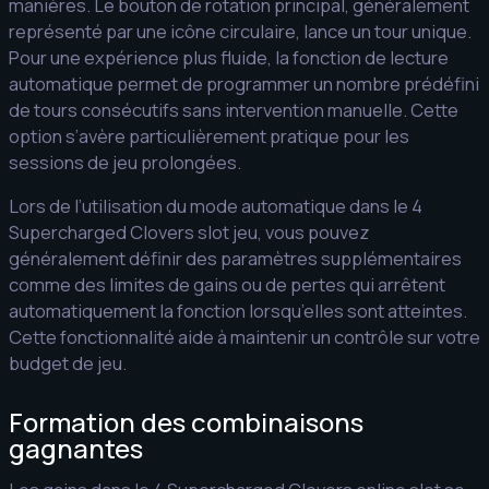
manières. Le bouton de rotation principal, généralement
représenté par une icône circulaire, lance un tour unique.
Pour une expérience plus fluide, la fonction de lecture
automatique permet de programmer un nombre prédéfini
de tours consécutifs sans intervention manuelle. Cette
option s’avère particulièrement pratique pour les
sessions de jeu prolongées.
Lors de l’utilisation du mode automatique dans le 4
Supercharged Clovers slot jeu, vous pouvez
généralement définir des paramètres supplémentaires
comme des limites de gains ou de pertes qui arrêtent
automatiquement la fonction lorsqu’elles sont atteintes.
Cette fonctionnalité aide à maintenir un contrôle sur votre
budget de jeu.
Formation des combinaisons
gagnantes